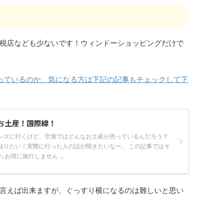
税店なども少ないです！ウィンドーショッピングだけで
売っているのか、気になる方は下記の記事もチェックして下
お土産！国際線！
ンズに行くけど、空港ではどんなお土産が売っているんだろう？
知りたい！実際に行った人の話が聞きたいなー。 この記事ではそ
お得に旅行しません ...
言えば出来ますが、ぐっすり横になるのは難しいと思い