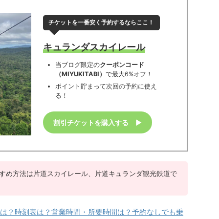
チケットを一番安く予約するならここ！
キュランダ
スカイレール
当ブログ限定の
クーポンコード
（MIYUKITABI）
で最大6%オフ！
ポイント貯まって次回の予約に使え
る！
割引チケットを購入する
▶︎
すめ方法は片道スカイレール、片道キュランダ観光鉄道で
は？時刻表は？営業時間・所要時間は？予約なしでも乗